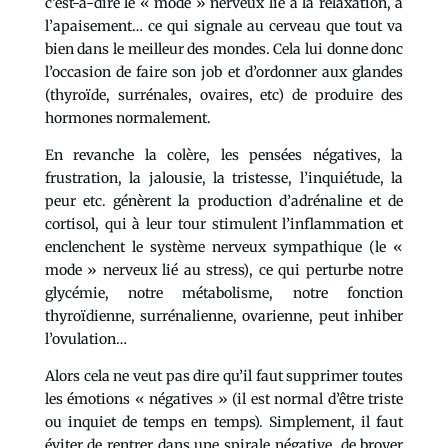
c’est-à-dire le « mode » nerveux lié à la relaxation, à
l’apaisement… ce qui signale au cerveau que tout va
bien dans le meilleur des mondes. Cela lui donne donc
l’occasion de faire son job et d’ordonner aux glandes
(thyroïde, surrénales, ovaires, etc) de produire des
hormones normalement.
En revanche la colère, les pensées négatives, la
frustration, la jalousie, la tristesse, l’inquiétude, la
peur etc. génèrent la production d’adrénaline et de
cortisol, qui à leur tour stimulent l’inflammation et
enclenchent le système nerveux sympathique (le «
mode » nerveux lié au stress), ce qui perturbe notre
glycémie, notre métabolisme, notre fonction
thyroïdienne, surrénalienne, ovarienne, peut inhiber
l’ovulation…
Alors cela ne veut pas dire qu’il faut supprimer toutes
les émotions « négatives » (il est normal d’être triste
ou inquiet de temps en temps). Simplement, il faut
éviter de rentrer dans une spirale négative, de broyer