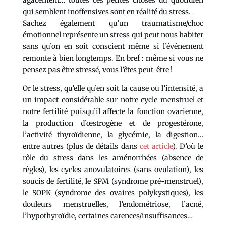
agacement… toutes ces petites choses du quotidien
qui semblent inoffensives sont en réalité du stress.
Sachez également qu’un traumatisme/choc
émotionnel représente un stress qui peut nous habiter
sans qu’on en soit conscient même si l’événement
remonte à bien longtemps. En bref : même si vous ne
pensez pas être stressé, vous l’êtes peut-être !
Or le stress, qu’elle qu’en soit la cause ou l’intensité, a
un impact considérable sur notre cycle menstruel et
notre fertilité puisqu’il affecte la fonction ovarienne,
la production d’œstrogène et de progestérone,
l’activité thyroïdienne, la glycémie, la digestion…
entre autres (plus de détails dans
cet article
). D’où le
rôle du stress dans les aménorrhées (absence de
règles), les cycles anovulatoires (sans ovulation), les
soucis de fertilité, le SPM (syndrome pré-menstruel),
le SOPK (syndrome des ovaires polykystiques), les
douleurs menstruelles, l’endométriose, l’acné,
l’hypothyroïdie, certaines carences/insuffisances…