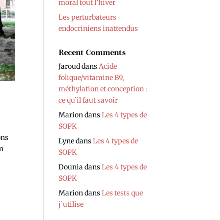
moral tout l’hiver
Les perturbateurs
endocriniens inattendus
Recent Comments
Jaroud
dans
Acide
folique/vitamine B9,
méthylation et conception :
ce qu’il faut savoir
Marion
dans
Les 4 types de
SOPK
ons
Lyne
dans
Les 4 types de
en
SOPK
Dounia
dans
Les 4 types de
SOPK
Marion
dans
Les tests que
j’utilise